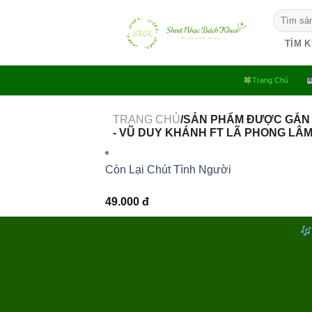
Bỏ
Tìm
qua
kiếm:
nội
TÌM 
dung
Trang Chủ
TRANG CHỦ
/SẢN PHẨM ĐƯỢC GẮN 
- VŨ DUY KHÁNH FT LÃ PHONG LÂM
Còn Lại Chút Tình Người
49.000
đ