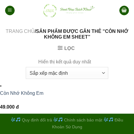
Bỏ
qua
nội
dung
TRANG CHỦ
/SẢN PHẨM ĐƯỢC GẮN THẺ “CÒN NHỚ
KHÔNG EM SHEET”
LỌC
Hiển thị kết quả duy nhất
Còn Nhớ Không Em
49.000
đ
Quy định đổi trả
Chính sách bảo mật
Điều
Khoản Sử Dụng