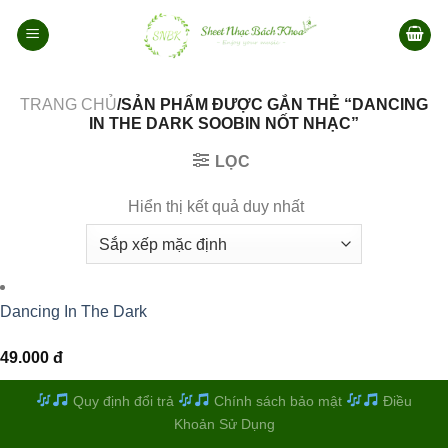
Bỏ
qua
nội
dung
TRANG CHỦ
/SẢN PHẨM ĐƯỢC GẮN THẺ “DANCING
IN THE DARK SOOBIN NỐT NHẠC”
LỌC
Hiển thị kết quả duy nhất
Dancing In The Dark
49.000
đ
Quy định đổi trả
Chính sách bảo mật
Điều
Khoản Sử Dụng