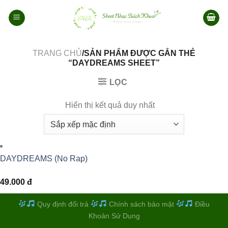
Bỏ
qua
nội
dung
TRANG CHỦ
/SẢN PHẨM ĐƯỢC GẮN THẺ
“DAYDREAMS SHEET”
LỌC
Hiển thị kết quả duy nhất
DAYDREAMS (No Rap)
49.000
đ
Quy định đổi trả
Chính sách bảo mật
Điều
Khoản Sử Dụng