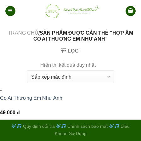
Bỏ
qua
nội
dung
TRANG CHỦ
/SẢN PHẨM ĐƯỢC GẮN THẺ “HỢP ÂM
CÓ AI THƯƠNG EM NHƯ ANH”
LỌC
Hiển thị kết quả duy nhất
Có Ai Thương Em Như Anh
49.000
đ
Quy định đổi trả
Chính sách bảo mật
Điều
Khoản Sử Dụng