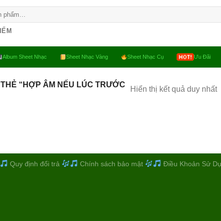
KIẾM
Album Sheet Nhạc
Sheet Nhạc Vàng
Sheet Nhạc Cụ
Ưu Đãi
 THẺ “HỢP ÂM NẾU LÚC TRƯỚC
Hiển thị kết quả duy nhất
Quy định đổi trả
Chính sách bảo mật
Điều Khoản Sử D