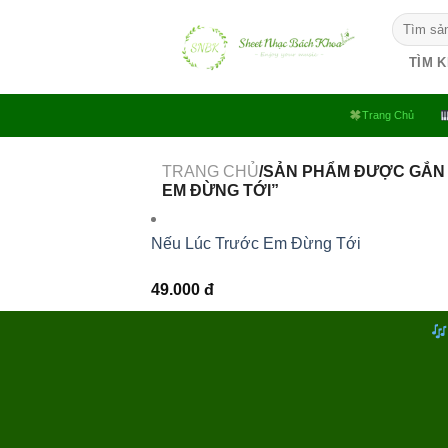
Bỏ
Tìm
qua
kiếm:
nội
TÌM 
dung
Trang Chủ
TRANG CHỦ
/SẢN PHẨM ĐƯỢC GẮN
EM ĐỪNG TỚI”
Nếu Lúc Trước Em Đừng Tới
49.000
đ