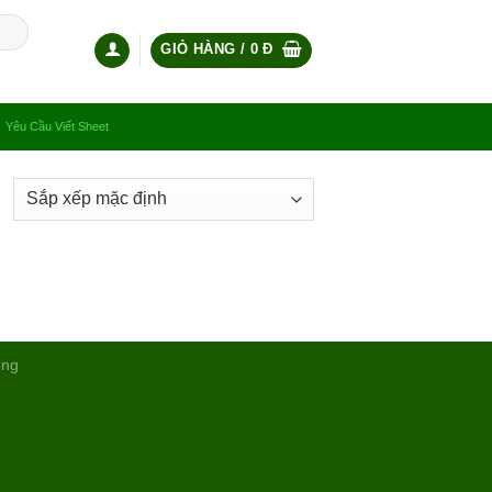
GIỎ HÀNG /
0
Đ
Yêu Cầu Viết Sheet
ụng