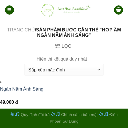
Bỏ
qua
nội
dung
TRANG CHỦ
/SẢN PHẨM ĐƯỢC GẮN THẺ “HỢP ÂM
NGÀN NĂM ÁNH SÁNG”
LỌC
Hiển thị kết quả duy nhất
Ngàn Năm Ánh Sáng
49.000
đ
Quy định đổi trả
Chính sách bảo mật
Điều
Khoản Sử Dụng