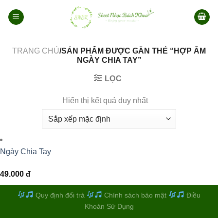
Bỏ
qua
nội
dung
TRANG CHỦ
/SẢN PHẨM ĐƯỢC GẮN THẺ “HỢP ÂM
NGÀY CHIA TAY”
LỌC
Hiển thị kết quả duy nhất
Ngày Chia Tay
49.000
đ
Quy định đổi trả
Chính sách bảo mật
Điều
Khoản Sử Dụng