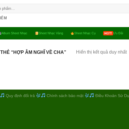
KIẾM
Album Sheet Nhạc
Sheet Nhạc Vàng
Sheet Nhạc Cụ
Ưu Đãi
Hiển thị kết quả duy nhất
THẺ “HỢP ÂM NGHĨ VỀ CHA”
Quy định đổi trả
Chính sách bảo mật
Điều Khoản Sử D