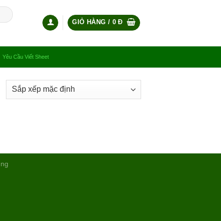
GIỎ HÀNG /
0
Đ
Yêu Cầu Viết Sheet
ụng