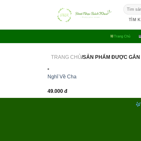
Bỏ
Tìm
qua
kiếm:
nội
TÌM 
dung
Trang Chủ
TRANG CHỦ
/SẢN PHẨM ĐƯỢC GẮN 
Nghĩ Về Cha
49.000
đ