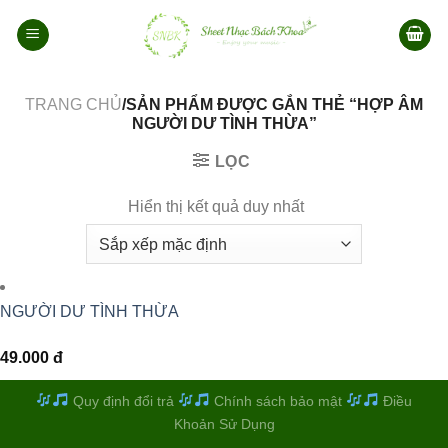
Bỏ
qua
nội
dung
TRANG CHỦ
/SẢN PHẨM ĐƯỢC GẮN THẺ “HỢP ÂM
NGƯỜI DƯ TÌNH THỪA”
LỌC
Hiển thị kết quả duy nhất
NGƯỜI DƯ TÌNH THỪA
49.000
đ
Quy định đổi trả
Chính sách bảo mật
Điều
Khoản Sử Dụng