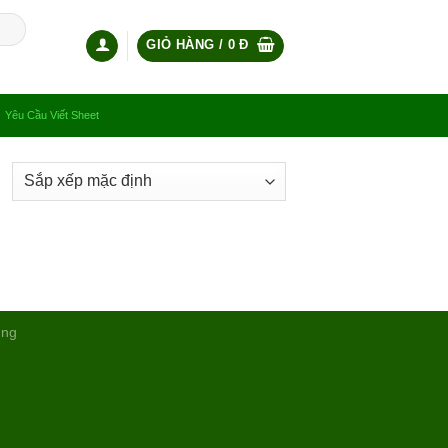
GIỎ HÀNG /
0
Đ
Yêu Cầu Viết Sheet
ụng