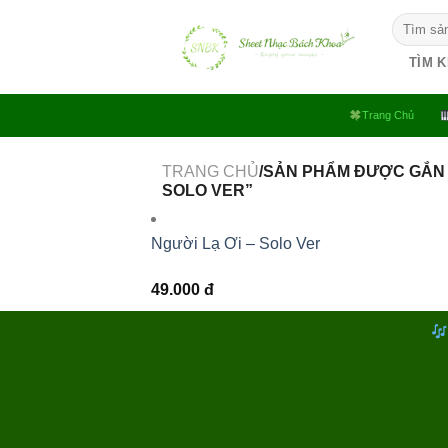
Bỏ
Tìm
qua
kiếm:
nội
TÌM 
dung
Trang Chủ
TRANG CHỦ
/SẢN PHẨM ĐƯỢC GẮN 
SOLO VER”
Người Lạ Ơi – Solo Ver
49.000
đ