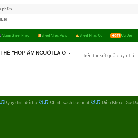
KIẾM
Album Sheet Nhạc
Sheet Nhạc Vàng
Sheet Nhạc Cụ
Ưu Đãi
THẺ “HỢP ÂM NGƯỜI LẠ ƠI -
Hiển thị kết quả duy nhất
Quy định đổi trả
Chính sách bảo mật
Điều Khoản Sử D