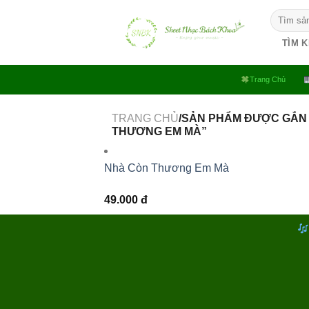
Bỏ
Tìm
qua
kiếm:
nội
TÌM 
dung
Trang Chủ
TRANG CHỦ
/SẢN PHẨM ĐƯỢC GẮN
THƯƠNG EM MÀ”
Nhà Còn Thương Em Mà
49.000
đ