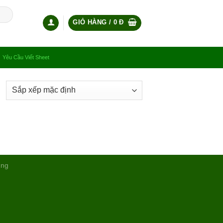
GIỎ HÀNG /
0
Đ
Yêu Cầu Viết Sheet
ụng