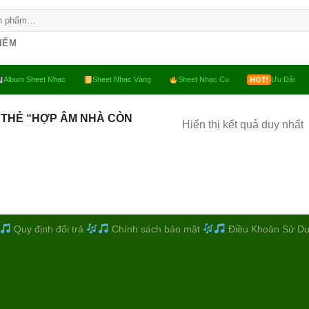
KIẾM
Album Sheet Nhạc
Sheet Nhạc Vàng
Sheet Nhạc Cụ
Ưu Đãi
 THẺ “HỢP ÂM NHÀ CÒN
Hiển thị kết quả duy nhất
Quy định đổi trả
Chính sách bảo mật
Điều Khoản Sử D