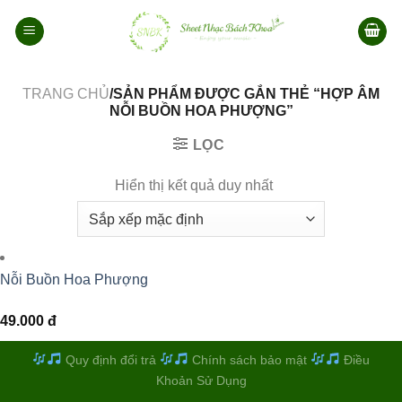
Bỏ
qua
nội
dung
TRANG CHỦ
/SẢN PHẨM ĐƯỢC GẮN THẺ “HỢP ÂM
NỖI BUỒN HOA PHƯỢNG”
LỌC
Hiển thị kết quả duy nhất
Nỗi Buồn Hoa Phượng
49.000
đ
Quy định đổi trả
Chính sách bảo mật
Điều
Khoản Sử Dụng