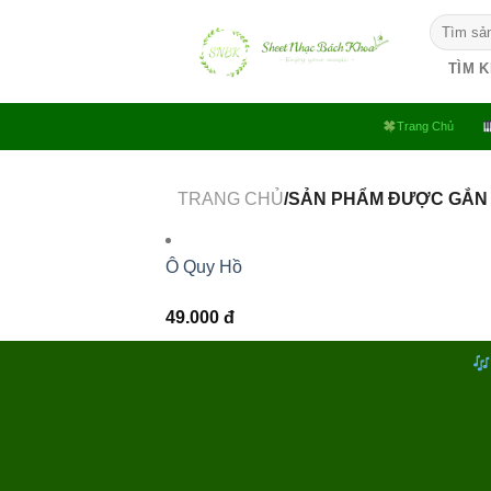
Bỏ
Tìm
qua
kiếm:
nội
TÌM 
dung
Trang Chủ
TRANG CHỦ
/SẢN PHẨM ĐƯỢC GẮN 
Ô Quy Hồ
49.000
đ