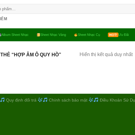
KIẾM
Album Sheet Nhạc
Sheet Nhạc Vàng
Sheet Nhạc Cụ
Ưu Đãi
Hiển thị kết quả duy nhất
THẺ “HỢP ÂM Ô QUY HỒ”
Quy định đổi trả
Chính sách bảo mật
Điều Khoản Sử D