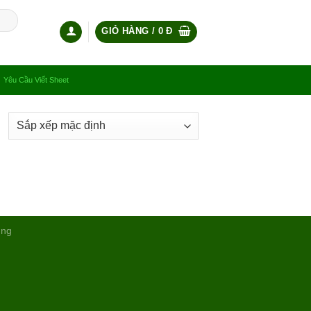
GIỎ HÀNG /
0
Đ
Yêu Cầu Viết Sheet
ụng