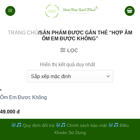
Bỏ
qua
nội
dung
TRANG CHỦ
/SẢN PHẨM ĐƯỢC GẮN THẺ “HỢP ÂM
ÔM EM ĐƯỢC KHÔNG”
LỌC
Hiển thị kết quả duy nhất
Ôm Em Được Không
49.000
đ
Quy định đổi trả
Chính sách bảo mật
Điều
Khoản Sử Dụng