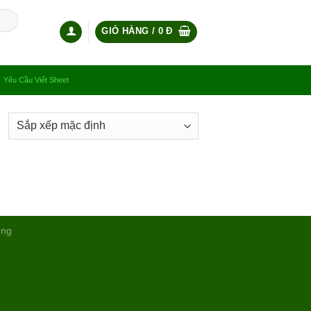
GIỎ HÀNG /
0
Đ
Yêu Cầu Viết Sheet
ụng