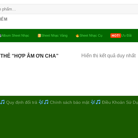
KIẾM
Album Sheet Nhạc
Sheet Nhạc Vàng
Sheet Nhạc Cụ
Ưu Đãi
Hiển thị kết quả duy nhất
 THẺ “HỢP ÂM ƠN CHA”
Quy định đổi trả
Chính sách bảo mật
Điều Khoản Sử D