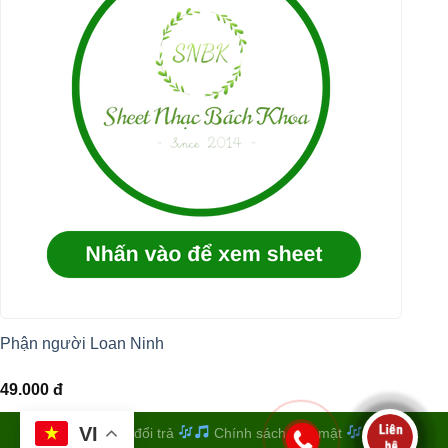
Phận người Loan Ninh
49.000
đ
VI
Quy định đổi trả
Chính sách bảo mật
Điều