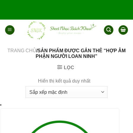
Bỏ
qua
nội
dung
TRANG CHỦ
/SẢN PHẨM ĐƯỢC GẮN THẺ “HỢP ÂM
PHẬN NGƯỜI LOAN NINH”
LỌC
Hiển thị kết quả duy nhất