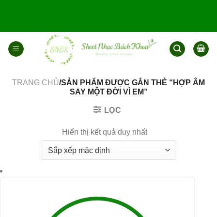
Bỏ
qua
nội
dung
TRANG CHỦ
/SẢN PHẨM ĐƯỢC GẮN THẺ “HỢP ÂM
SAY MỘT ĐỜI VÌ EM”
LỌC
Hiển thị kết quả duy nhất