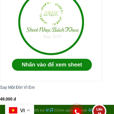
Say Một Đời Vì Em
49.000
đ
VI
Quy định đổi trả
Chính sách bảo mật
Điều