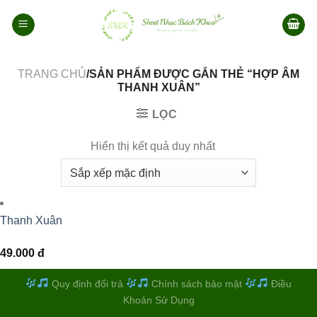
Bỏ
qua
nội
dung
TRANG CHỦ
/SẢN PHẨM ĐƯỢC GẮN THẺ “HỢP ÂM
THANH XUÂN”
LỌC
Hiển thị kết quả duy nhất
Thanh Xuân
49.000
đ
Quy định đổi trả
Chính sách bảo mật
Điều
Khoản Sử Dụng