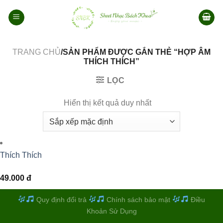
Bỏ
qua
nội
dung
TRANG CHỦ
/SẢN PHẨM ĐƯỢC GẮN THẺ “HỢP ÂM
THÍCH THÍCH”
LỌC
Hiển thị kết quả duy nhất
Thích Thích
49.000
đ
Quy định đổi trả
Chính sách bảo mật
Điều
Khoản Sử Dụng