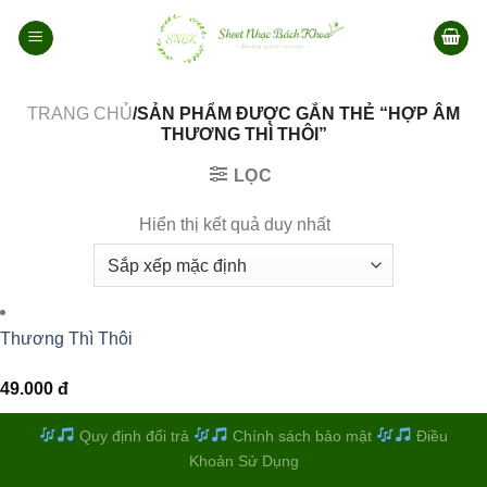
Bỏ
qua
nội
dung
TRANG CHỦ
/SẢN PHẨM ĐƯỢC GẮN THẺ “HỢP ÂM
THƯƠNG THÌ THÔI”
LỌC
Hiển thị kết quả duy nhất
Thương Thì Thôi
49.000
đ
Quy định đổi trả
Chính sách bảo mật
Điều
Khoản Sử Dụng