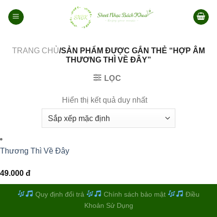
Bỏ
qua
nội
dung
TRANG CHỦ
/SẢN PHẨM ĐƯỢC GẮN THẺ “HỢP ÂM
THƯƠNG THÌ VỀ ĐÂY”
LỌC
Hiển thị kết quả duy nhất
Thương Thì Về Đây
49.000
đ
Quy định đổi trả
Chính sách bảo mật
Điều
Khoản Sử Dụng