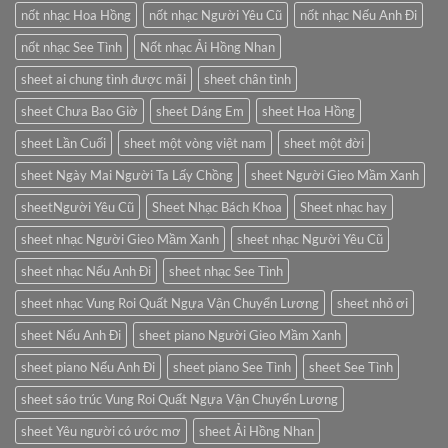
nốt nhạc Hoa Hồng
nốt nhạc Người Yêu Cũ
nốt nhạc Nếu Anh Đi
nốt nhạc See Tình
Nốt nhạc Ải Hồng Nhan
sheet ai chung tình được mãi
sheet chân tình
sheet Chưa Bao Giờ
sheet Dáng Em
sheet Hoa Hồng
sheet Lần Cuối
sheet một vòng việt nam
sheet một đời
sheet Ngày Mai Người Ta Lấy Chồng
sheet Người Gieo Mầm Xanh
sheetNgười Yêu Cũ
Sheet Nhạc Bách Khoa
Sheet nhạc hay
sheet nhạc Người Gieo Mầm Xanh
sheet nhạc Người Yêu Cũ
sheet nhạc Nếu Anh Đi
sheet nhạc See Tình
sheet nhạc Vung Roi Quất Ngựa Vận Chuyển Lương
sheet nhỏ ơi
sheet Nếu Anh Đi
sheet piano Người Gieo Mầm Xanh
sheet piano Nếu Anh Đi
sheet piano See Tình
sheet See Tình
sheet sáo trúc Vung Roi Quất Ngựa Vận Chuyển Lương
sheet Yêu người có ước mơ
sheet Ải Hồng Nhan