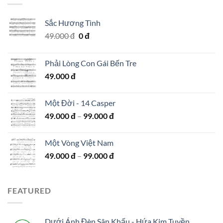
Sắc Hương Tình
Giá
Giá
49.000
đ
0
đ
gốc
hiện
là:
tại
Phải Lòng Con Gái Bến Tre
49.000 đ.
là:
49.000
đ
0 đ.
Một Đời - 14 Casper
Khoảng
49.000
đ
–
99.000
đ
giá:
từ
Một Vòng Việt Nam
49.000 đ
Khoảng
49.000
đ
–
99.000
đ
đến
giá:
99.000 đ
từ
49.000 đ
FEATURED
đến
99.000 đ
Dưới Ánh Đèn Sân Khấu - Hứa Kim Tuyền