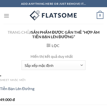
Bỏ
ADD ANYTHING HERE OR JUST REMOVE IT...
qua
nội
0
dung
TRANG CHỦ
/SẢN PHẨM ĐƯỢC GẮN THẺ “HỢP ÂM
TIỄN BẠN LÊN ĐƯỜNG”
LỌC
Hiển thị kết quả duy nhất
SHEET NHẠC MỚI
Tiễn Bạn Lên Đường
49.000
đ