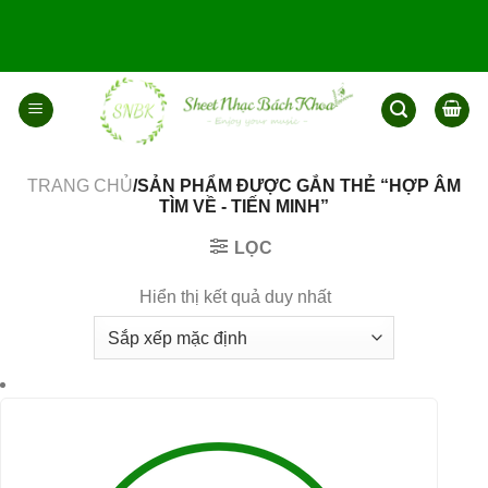
Bỏ
qua
nội
dung
TRANG CHỦ
/SẢN PHẨM ĐƯỢC GẮN THẺ “HỢP ÂM
TÌM VỀ - TIẾN MINH”
LỌC
Hiển thị kết quả duy nhất