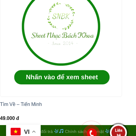
Tìm Về – Tiến Minh
49.000
đ
VI
Quy định đổi trả
Chính sách bảo mật
Điều