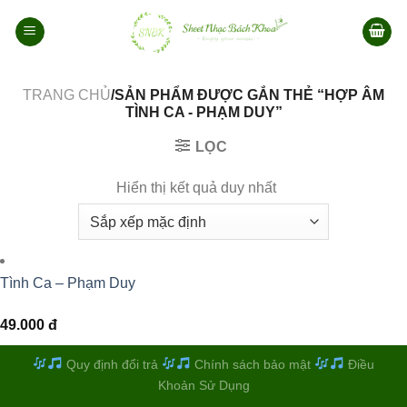
Bỏ
qua
nội
dung
TRANG CHỦ
/SẢN PHẨM ĐƯỢC GẮN THẺ “HỢP ÂM
TÌNH CA - PHẠM DUY”
LỌC
Hiển thị kết quả duy nhất
Tình Ca – Phạm Duy
49.000
đ
Quy định đổi trả
Chính sách bảo mật
Điều
Khoản Sử Dụng