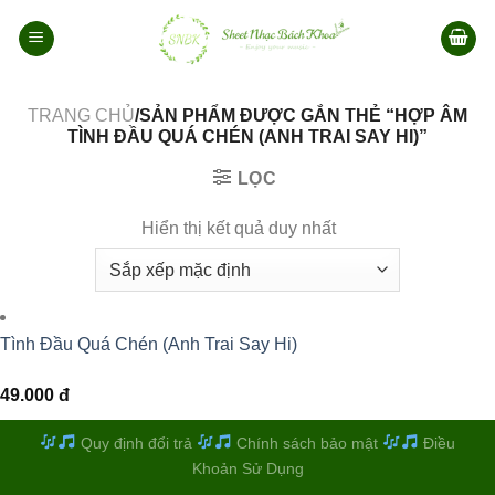
Bỏ
qua
nội
dung
TRANG CHỦ
/SẢN PHẨM ĐƯỢC GẮN THẺ “HỢP ÂM
TÌNH ĐẦU QUÁ CHÉN (ANH TRAI SAY HI)”
LỌC
Hiển thị kết quả duy nhất
Tình Đầu Quá Chén (Anh Trai Say Hi)
49.000
đ
Quy định đổi trả
Chính sách bảo mật
Điều
Khoản Sử Dụng