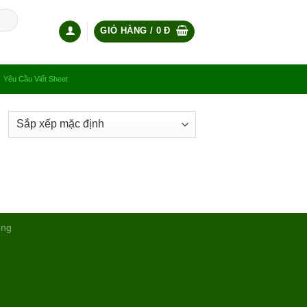
GIỎ HÀNG /
0
Đ
Yêu Cầu Viết Sheet
ụng