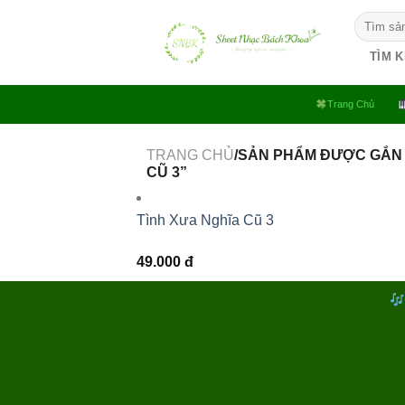
Bỏ
Tìm
qua
kiếm:
nội
TÌM 
dung
Trang Chủ
TRANG CHỦ
/SẢN PHẨM ĐƯỢC GẮN 
CŨ 3”
Tình Xưa Nghĩa Cũ 3
49.000
đ