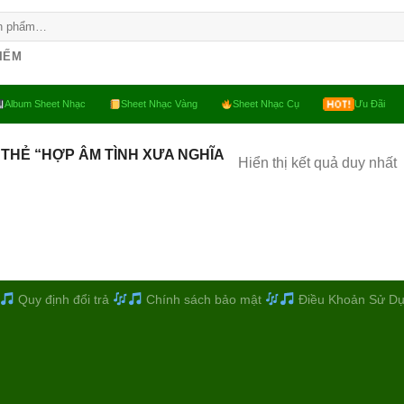
KIẾM
Album Sheet Nhạc
Sheet Nhạc Vàng
Sheet Nhạc Cụ
Ưu Đãi
THẺ “HỢP ÂM TÌNH XƯA NGHĨA
Hiển thị kết quả duy nhất
Quy định đổi trả
Chính sách bảo mật
Điều Khoản Sử D