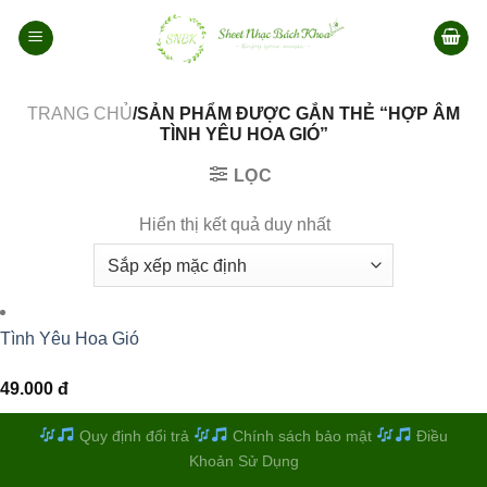
Bỏ
qua
nội
dung
TRANG CHỦ
/SẢN PHẨM ĐƯỢC GẮN THẺ “HỢP ÂM
TÌNH YÊU HOA GIÓ”
LỌC
Hiển thị kết quả duy nhất
Tình Yêu Hoa Gió
49.000
đ
Quy định đổi trả
Chính sách bảo mật
Điều
Khoản Sử Dụng