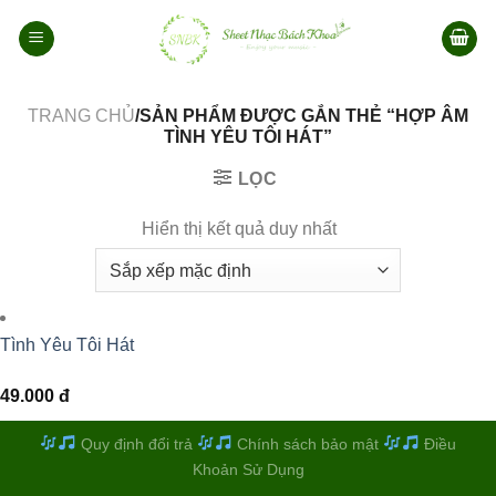
Bỏ
qua
nội
dung
TRANG CHỦ
/SẢN PHẨM ĐƯỢC GẮN THẺ “HỢP ÂM
TÌNH YÊU TÔI HÁT”
LỌC
Hiển thị kết quả duy nhất
Tình Yêu Tôi Hát
49.000
đ
Quy định đổi trả
Chính sách bảo mật
Điều
Khoản Sử Dụng