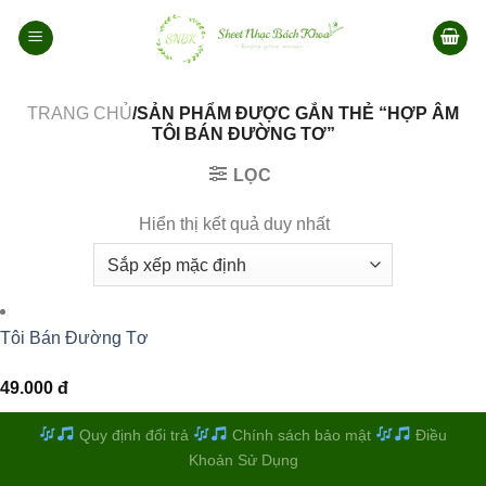
Bỏ
qua
nội
dung
TRANG CHỦ
/SẢN PHẨM ĐƯỢC GẮN THẺ “HỢP ÂM
TÔI BÁN ĐƯỜNG TƠ”
LỌC
Hiển thị kết quả duy nhất
Tôi Bán Đường Tơ
49.000
đ
Quy định đổi trả
Chính sách bảo mật
Điều
Khoản Sử Dụng