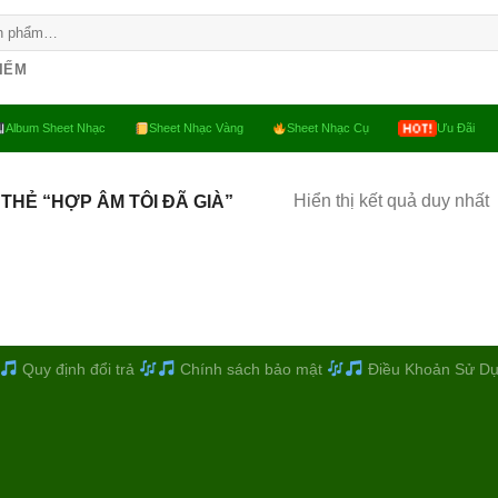
KIẾM
Album Sheet Nhạc
Sheet Nhạc Vàng
Sheet Nhạc Cụ
Ưu Đãi
Hiển thị kết quả duy nhất
THẺ “HỢP ÂM TÔI ĐÃ GIÀ”
Quy định đổi trả
Chính sách bảo mật
Điều Khoản Sử D