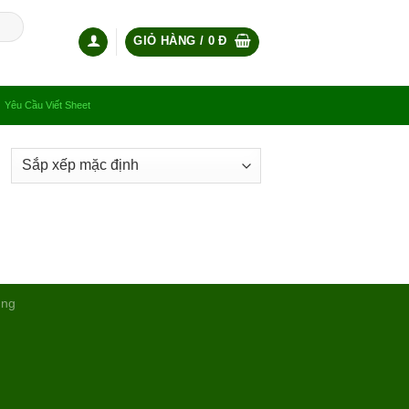
GIỎ HÀNG /
0
Đ
Yêu Cầu Viết Sheet
ụng