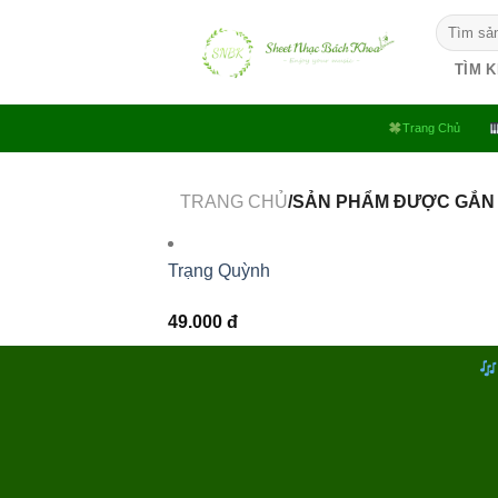
Bỏ
Tìm
qua
kiếm:
nội
TÌM 
dung
Trang Chủ
TRANG CHỦ
/SẢN PHẨM ĐƯỢC GẮN
Trạng Quỳnh
49.000
đ