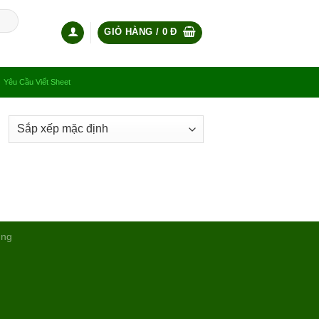
GIỎ HÀNG /
0
Đ
Yêu Cầu Viết Sheet
ụng