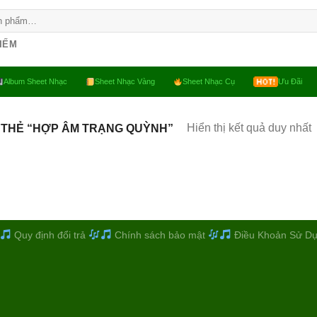
KIẾM
Album Sheet Nhạc
Sheet Nhạc Vàng
Sheet Nhạc Cụ
Ưu Đãi
Hiển thị kết quả duy nhất
 THẺ “HỢP ÂM TRẠNG QUỲNH”
Quy định đổi trả
Chính sách bảo mật
Điều Khoản Sử D