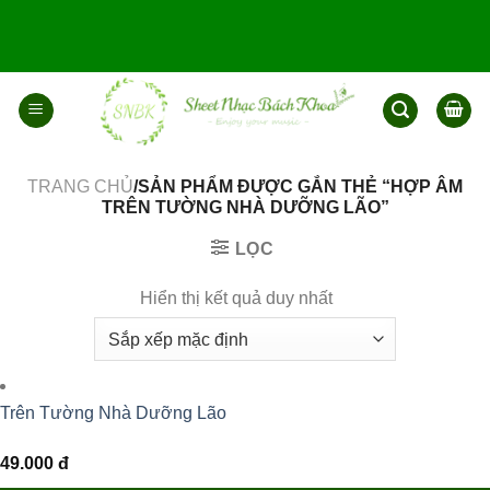
Bỏ
qua
nội
dung
TRANG CHỦ
/SẢN PHẨM ĐƯỢC GẮN THẺ “HỢP ÂM
TRÊN TƯỜNG NHÀ DƯỠNG LÃO”
LỌC
Hiển thị kết quả duy nhất
Trên Tường Nhà Dưỡng Lão
49.000
đ