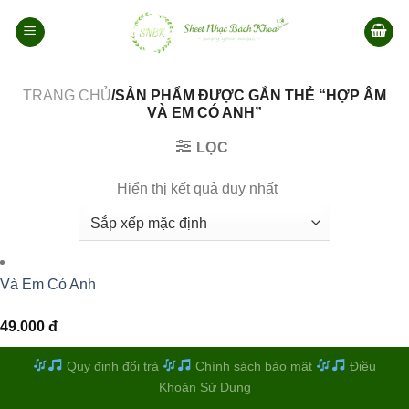
Bỏ
qua
nội
dung
TRANG CHỦ
/SẢN PHẨM ĐƯỢC GẮN THẺ “HỢP ÂM
VÀ EM CÓ ANH”
LỌC
Hiển thị kết quả duy nhất
Và Em Có Anh
49.000
đ
Quy định đổi trả
Chính sách bảo mật
Điều
Khoản Sử Dụng