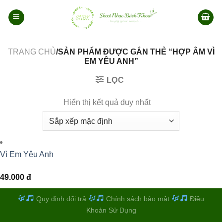
Bỏ
qua
nội
dung
TRANG CHỦ
/SẢN PHẨM ĐƯỢC GẮN THẺ “HỢP ÂM VÌ
EM YÊU ANH”
LỌC
Hiển thị kết quả duy nhất
Vì Em Yêu Anh
49.000
đ
Quy định đổi trả
Chính sách bảo mật
Điều
Khoản Sử Dụng