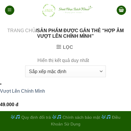
Bỏ
qua
nội
dung
TRANG CHỦ
/SẢN PHẨM ĐƯỢC GẮN THẺ “HỢP ÂM
VƯỢT LÊN CHÍNH MÌNH”
LỌC
Hiển thị kết quả duy nhất
Vượt Lên Chính Mình
49.000
đ
Quy định đổi trả
Chính sách bảo mật
Điều
Khoản Sử Dụng