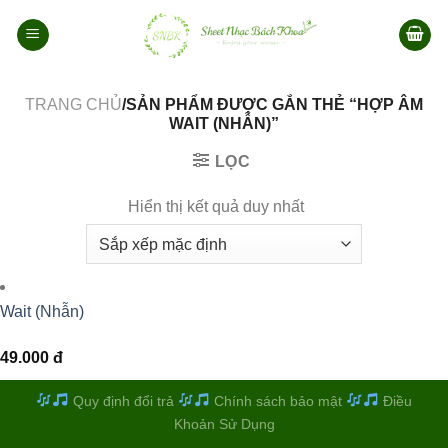
Bỏ
qua
nội
dung
TRANG CHỦ
/SẢN PHẨM ĐƯỢC GẮN THẺ “HỢP ÂM
WAIT (NHẪN)”
LỌC
Hiển thị kết quả duy nhất
Wait (Nhẫn)
49.000
đ
Quy định đổi trả
Chính sách bảo mật
Điều
Khoản Sử Dụng