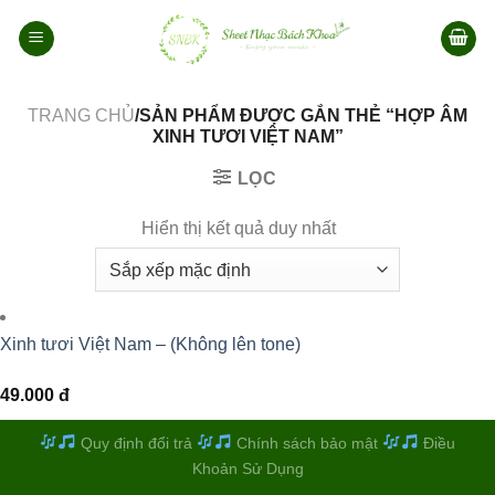
Bỏ
qua
nội
dung
TRANG CHỦ
/SẢN PHẨM ĐƯỢC GẮN THẺ “HỢP ÂM
XINH TƯƠI VIỆT NAM”
LỌC
Hiển thị kết quả duy nhất
Xinh tươi Việt Nam – (Không lên tone)
49.000
đ
Quy định đổi trả
Chính sách bảo mật
Điều
Khoản Sử Dụng