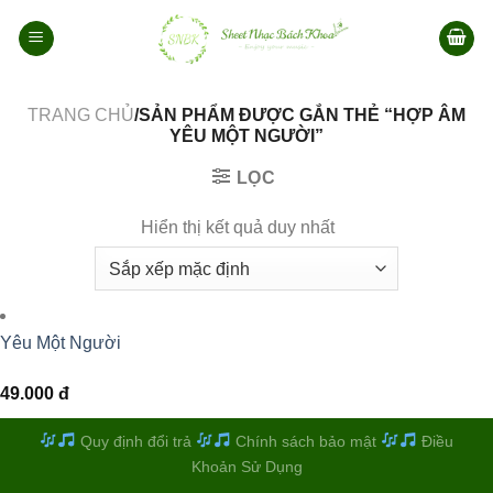
Bỏ
qua
nội
dung
TRANG CHỦ
/SẢN PHẨM ĐƯỢC GẮN THẺ “HỢP ÂM
YÊU MỘT NGƯỜI”
LỌC
Hiển thị kết quả duy nhất
Yêu Một Người
49.000
đ
Quy định đổi trả
Chính sách bảo mật
Điều
Khoản Sử Dụng