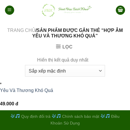
Bỏ
qua
nội
dung
TRANG CHỦ
/SẢN PHẨM ĐƯỢC GẮN THẺ “HỢP ÂM
YÊU VÀ THƯƠNG KHÓ QUÁ”
LỌC
Hiển thị kết quả duy nhất
Yêu Và Thương Khó Quá
49.000
đ
Quy định đổi trả
Chính sách bảo mật
Điều
Khoản Sử Dụng