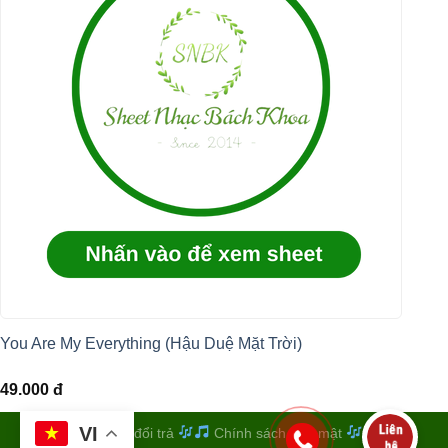
You Are My Everything (Hậu Duệ Mặt Trời)
49.000
đ
VI
Quy định đổi trả
Chính sách bảo mật
Điều