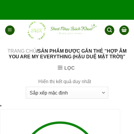
Bỏ
qua
nội
dung
TRANG CHỦ
/SẢN PHẨM ĐƯỢC GẮN THẺ “HỢP ÂM
YOU ARE MY EVERYTHING (HẬU DUỆ MẶT TRỜI)”
LỌC
Hiển thị kết quả duy nhất