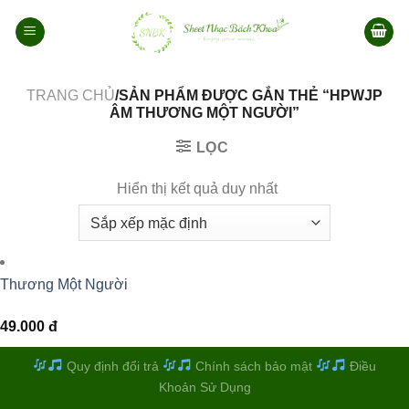
Bỏ
qua
nội
dung
TRANG CHỦ
/SẢN PHẨM ĐƯỢC GẮN THẺ “HPWJP
ÂM THƯƠNG MỘT NGƯỜI”
LỌC
Hiển thị kết quả duy nhất
Thương Một Người
49.000
đ
Quy định đổi trả
Chính sách bảo mật
Điều
Khoản Sử Dụng