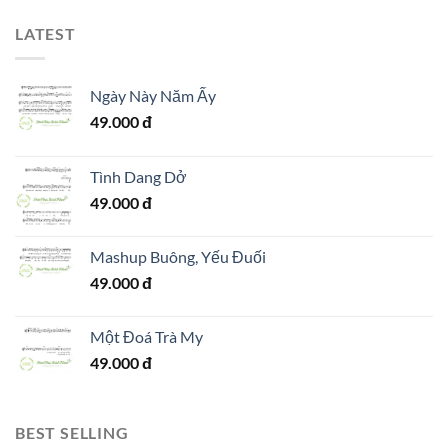
LATEST
Ngày Này Năm Ấy
49.000
đ
Tình Dang Dở
49.000
đ
Mashup Buông, Yếu Đuối
49.000
đ
Một Đoá Trà My
49.000
đ
BEST SELLING