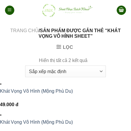
Bỏ
qua
nội
dung
TRANG CHỦ
/SẢN PHẨM ĐƯỢC GẮN THẺ “KHÁT
VỌNG VÔ HÌNH SHEET”
LỌC
Hiển thị tất cả 2 kết quả
Khát Vọng Vô Hình (Mộng Phù Du)
49.000
đ
Khát Vọng Vô Hình (Mộng Phù Du)