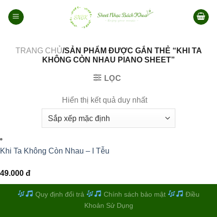
Bỏ
qua
nội
dung
TRANG CHỦ
/SẢN PHẨM ĐƯỢC GẮN THẺ “KHI TA
KHÔNG CÒN NHAU PIANO SHEET”
LỌC
Hiển thị kết quả duy nhất
Khi Ta Không Còn Nhau – I Tễu
49.000
đ
Quy định đổi trả
Chính sách bảo mật
Điều
Khoản Sử Dụng