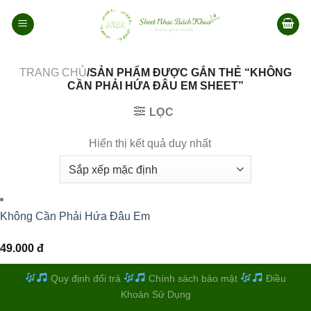
Bỏ
qua
nội
dung
TRANG CHỦ
/SẢN PHẨM ĐƯỢC GẮN THẺ “KHÔNG
CẦN PHẢI HỨA ĐÂU EM SHEET”
LỌC
Hiển thị kết quả duy nhất
Không Cần Phải Hứa Đâu Em
49.000
đ
Quy định đổi trả
Chính sách bảo mật
Điều
Khoản Sử Dụng