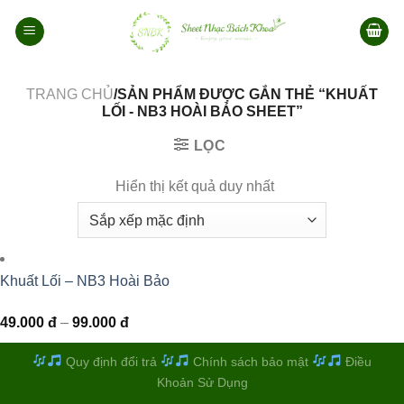
Bỏ
qua
nội
dung
TRANG CHỦ
/SẢN PHẨM ĐƯỢC GẮN THẺ “KHUẤT
LỐI - NB3 HOÀI BẢO SHEET”
LỌC
Hiển thị kết quả duy nhất
Khuất Lối – NB3 Hoài Bảo
Khoảng
49.000
đ
–
99.000
đ
giá:
từ
49.000 đ
Quy định đổi trả
Chính sách bảo mật
Điều
đến
Khoản Sử Dụng
99.000 đ