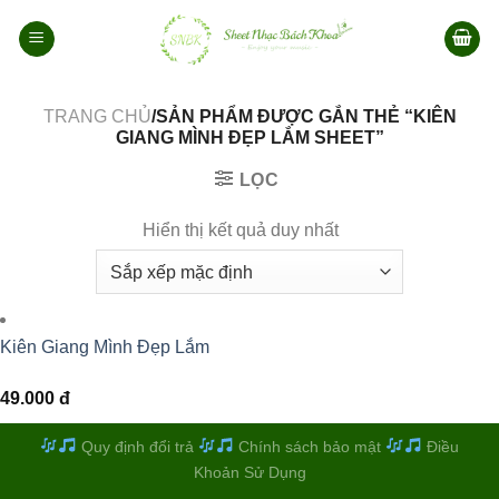
Bỏ
qua
nội
dung
TRANG CHỦ
/SẢN PHẨM ĐƯỢC GẮN THẺ “KIÊN
GIANG MÌNH ĐẸP LẮM SHEET”
LỌC
Hiển thị kết quả duy nhất
Kiên Giang Mình Đẹp Lắm
49.000
đ
Quy định đổi trả
Chính sách bảo mật
Điều
Khoản Sử Dụng