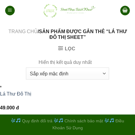
Bỏ
qua
nội
dung
TRANG CHỦ
/SẢN PHẨM ĐƯỢC GẮN THẺ “LÁ THƯ
ĐÔ THỊ SHEET”
LỌC
Hiển thị kết quả duy nhất
Lá Thư Đô Thị
49.000
đ
Quy định đổi trả
Chính sách bảo mật
Điều
Khoản Sử Dụng