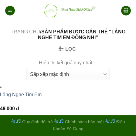
Bỏ
qua
nội
dung
TRANG CHỦ
/SẢN PHẨM ĐƯỢC GẮN THẺ “LẮNG
NGHE TIM EM ĐÔNG NHI”
LỌC
Hiển thị kết quả duy nhất
Lắng Nghe Tim Em
49.000
đ
Quy định đổi trả
Chính sách bảo mật
Điều
Khoản Sử Dụng